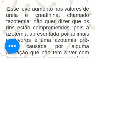
Esse leve aumento nos valores de
uréia e creatinina, chamado
“azotemia” não quer dizer que os
rins estão comprometidos, pois a
azotemia apresentada por animais
carnívoros é uma azotemia pré-
renal causada por alguma
alteração que não tem a ver com
os rins ou com o sistema urinário e
neste caso a alteração é a dieta
rica em proteína. Apenas um
Veterinário vai saber avaliar e
diser qual o tipo de azotemia que
seu amigo está apresentando.
Sabendo disso, devo salientar que
os valores normais para um animal
alimentado com ração é diferente
dos valores considerados normais
para um animal alimentado com
AN, assim como é diferente para